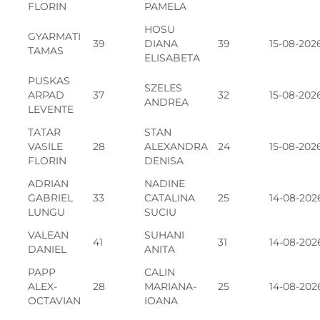
FLORIN
PAMELA
HOSU
GYARMATI
39
DIANA
39
15-08-202
TAMAS
ELISABETA
PUSKAS
SZELES
ARPAD
37
32
15-08-202
ANDREA
LEVENTE
TATAR
STAN
VASILE
28
ALEXANDRA
24
15-08-202
FLORIN
DENISA
ADRIAN
NADINE
GABRIEL
33
CATALINA
25
14-08-202
LUNGU
SUCIU
VALEAN
SUHANI
41
31
14-08-202
DANIEL
ANITA
PAPP
CALIN
ALEX-
28
MARIANA-
25
14-08-202
OCTAVIAN
IOANA