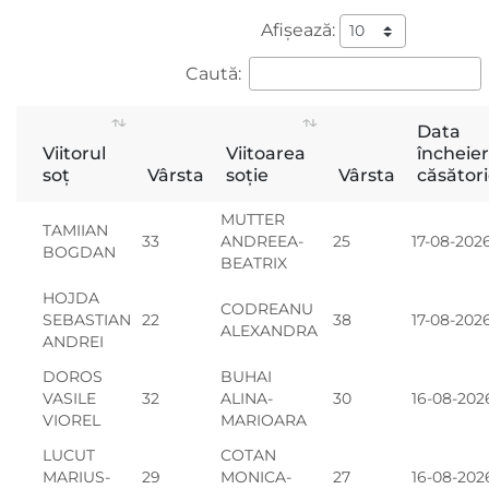
Afișează:
Caută:
Data
Viitorul
Viitoarea
încheier
soț
Vârsta
soție
Vârsta
căsători
MUTTER
TAMIIAN
33
ANDREEA-
25
17-08-202
BOGDAN
BEATRIX
HOJDA
CODREANU
SEBASTIAN
22
38
17-08-202
ALEXANDRA
ANDREI
DOROS
BUHAI
VASILE
32
ALINA-
30
16-08-202
VIOREL
MARIOARA
LUCUT
COTAN
MARIUS-
29
MONICA-
27
16-08-202