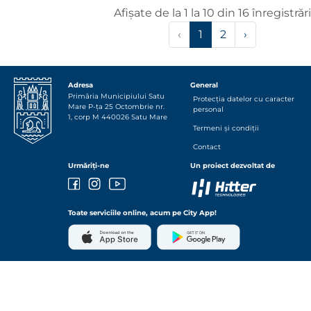
Afișate de la 1 la 10 din 16 înregistrări
‹
1
2
›
Adresa
General
Primăria Municipiului
Satu
Protecția datelor cu caracter
Mare
P-ța 25 Octombrie nr.
personal
1, corp M
440026
Satu Mare
Termeni și condiții
Contact
Urmăriți-ne
Un proiect dezvoltat de
Toate serviciile online, acum pe City App!