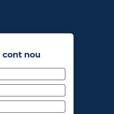
language
e cont nou