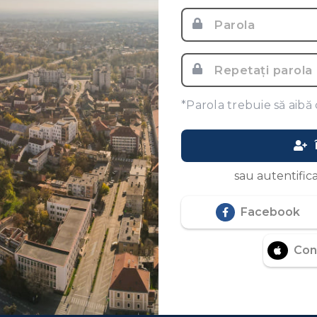
*Parola trebuie să aibă 
sau autentifica
Facebook
Con