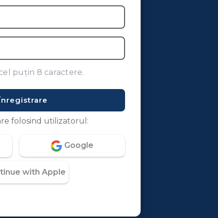
cel puțin 8 caractere.
Înregistrare
re folosind utilizatorul:
Google
tinue with Apple