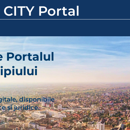
 CITY Portal
e Portalul
ipiului
gitale, disponibile
e și juridice.