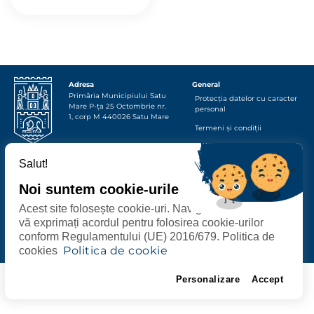
Adresa
General
Primăria Municipiului
Satu
Protecția datelor cu caracter
Mare
P-ța 25 Octombrie nr.
personal
1, corp M
440026
Satu Mare
Termeni și condiții
Contact
Salut!
Urmăriți-ne
Un proiect dezvoltat de
Noi suntem cookie-urile
Acest site folosește cookie-uri. Navigând în continuare
Toate serviciile online, acum pe City App!
vă exprimați acordul pentru folosirea cookie-urilor
conform Regulamentului (UE) 2016/679. Politica de
Politica de cookie
cookies
Personalizare
Accept