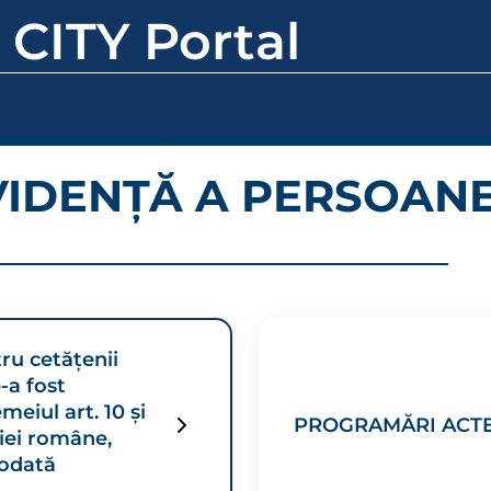
 CITY Portal
EVIDENȚĂ A PERSOAN
tru cetăţenii
-a fost
eiul art. 10 şi
PROGRAMĂRI ACTE
niei române,
iodată