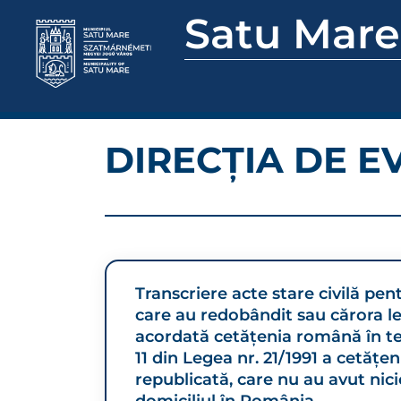
Satu Mare
DIRECȚIA DE 
Transcriere acte stare civilă pen
care au redobândit sau cărora le
acordată cetăţenia română în tem
11 din Legea nr. 21/1991 a cetăţe
republicată, care nu au avut nic