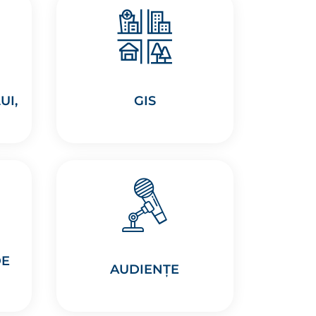
UI,
GIS
DE
AUDIENȚE