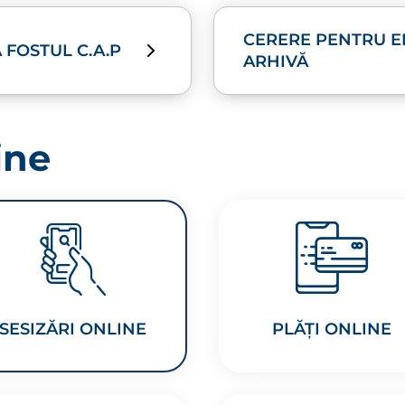
CERERE PENTRU E
 FOSTUL C.A.P
ARHIVĂ
ine
SESIZĂRI ONLINE
PLĂȚI ONLINE