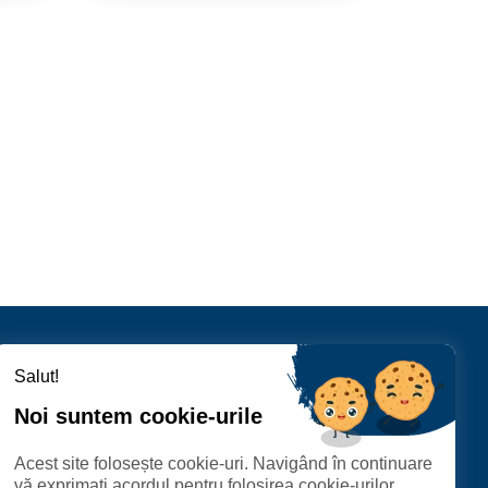
Salut!
Urmăriți-ne
Un proiect dezvoltat
Noi suntem cookie-urile
de
Acest site folosește cookie-uri. Navigând în continuare
vă exprimați acordul pentru folosirea cookie-urilor