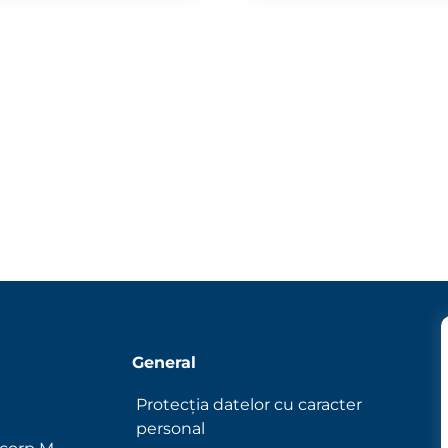
General
Protecția datelor cu caracter
personal