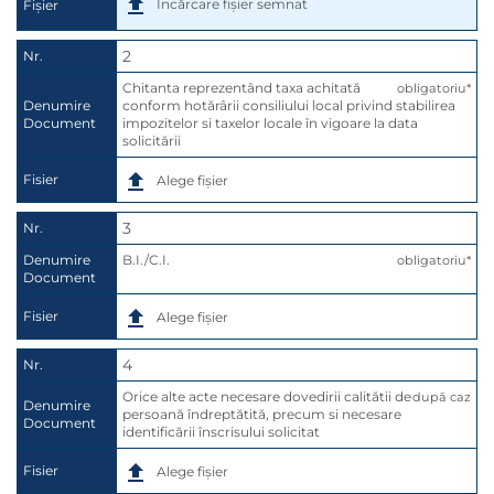
Încărcare fișier semnat
Fișier
2
Nr.
Chitanta reprezentând taxa achitată 
obligatoriu*
Denumire
conform hotărârii consiliului local privind stabilirea 
Document
impozitelor si taxelor locale în vigoare la data 
solicitării
Fisier
Alege fișier
3
Nr.
Denumire
B.I./C.I.
obligatoriu*
Document
Fisier
Alege fișier
4
Nr.
Orice alte acte necesare dovedirii calitătii de 
după caz
Denumire
persoană îndreptătită, precum si necesare 
Document
identificării înscrisului solicitat
Fisier
Alege fișier