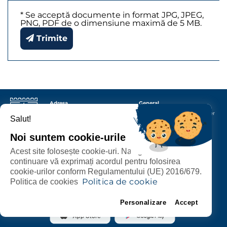
* Se acceptă documente in format JPG, JPEG,
PNG, PDF de o dimensiune maximă de 5 MB.
Trimite
Adresa
General
Primăria Municipiului
Satu
Protecția datelor cu caracter
Salut!
Mare
P-ța 25 Octombrie nr.
personal
1, corp M
440026
Satu Mare
Termeni și condiții
Noi suntem cookie-urile
Contact
Acest site folosește cookie-uri. Navigând în
continuare vă exprimați acordul pentru folosirea
Urmăriți-ne
Un proiect dezvoltat de
cookie-urilor conform Regulamentului (UE) 2016/679.
Politica de cookie
Politica de cookies
Toate serviciile online, acum pe City App!
Personalizare
Accept