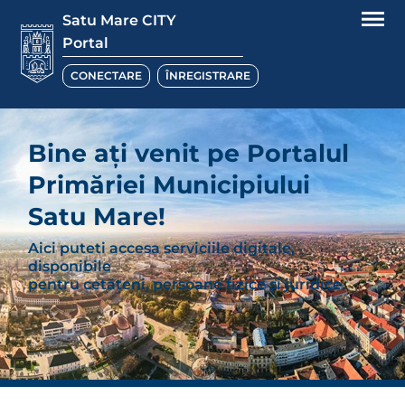
Satu Mare CITY
Portal
CONECTARE
ÎNREGISTRARE
Bine ați venit pe Portalul
Primăriei Municipiului
Satu Mare!
Aici puteti accesa serviciile digitale,
disponibile
pentru cetăţeni, persoane fizice și juridice.