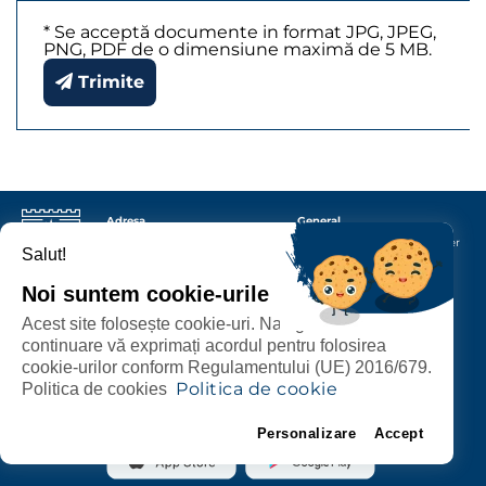
* Se acceptă documente in format JPG, JPEG,
PNG, PDF de o dimensiune maximă de 5 MB.
Trimite
Adresa
General
Primăria Municipiului
Satu
Protecția datelor cu caracter
Salut!
Mare
P-ța 25 Octombrie nr.
personal
1, corp M
440026
Satu Mare
Termeni și condiții
Noi suntem cookie-urile
Contact
Acest site folosește cookie-uri. Navigând în
continuare vă exprimați acordul pentru folosirea
Urmăriți-ne
Un proiect dezvoltat de
cookie-urilor conform Regulamentului (UE) 2016/679.
Politica de cookie
Politica de cookies
Toate serviciile online, acum pe City App!
Personalizare
Accept