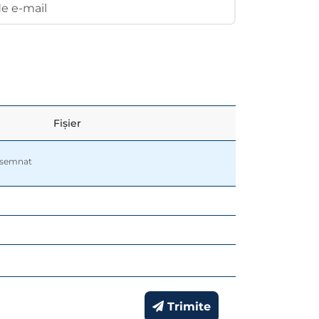
e e-mail
Fișier
r semnat
Trimite