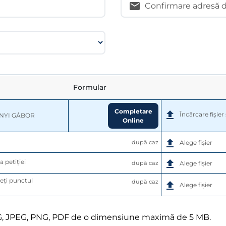
Confirmare adresă d
Formular
Completare
Încărcare fișie
NYI GÁBOR
Online
după caz
Alege fișier
 petiției
după caz
Alege fișier
eți punctul 
după caz
Alege fișier
G, JPEG, PNG, PDF de o dimensiune maximă de 5 MB.