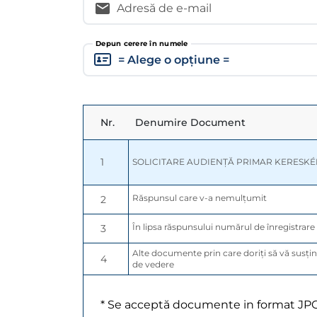
Adresă de e-mail
Depun cerere în numele
Nr.
Denumire Document
1
SOLICITARE AUDIENȚĂ PRIMAR KERESKÉ
Răspunsul care v-a nemulțumit
2
În lipsa răspunsului numărul de înregistrare a
3
Alte documente prin care doriți să vă susțin
4
de vedere
* Se acceptă documente in format JP