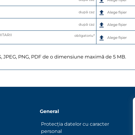
după caz
Alege fișier
după caz
Alege fișier
ITARII 
obligatoriu*
Alege fișier
G, JPEG, PNG, PDF de o dimensiune maximă de 5 MB.
General
Protecția datelor cu caracter
personal