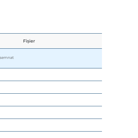
Fișier
r semnat