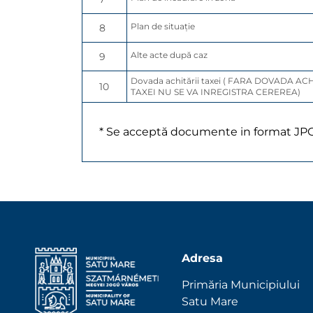
Plan de situație
8
Alte acte după caz
9
Dovada achitării taxei ( FARA DOVADA ACH
10
TAXEI NU SE VA INREGISTRA CEREREA)
* Se acceptă documente in format JP
Adresa
Primăria Municipiului
Satu Mare