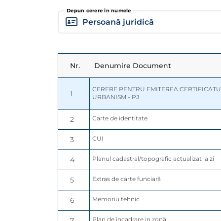
Depun cerere în numele
Nr.
Denumire Document
CERERE PENTRU EMITEREA CERTIFICATUL
1
URBANISM - PJ
Carte de identitate
2
CUI
3
Planul cadastral/topografic actualizat la zi
4
Extras de carte funciară
5
Memoriu tehnic
6
Plan de încadrare in zonă
7