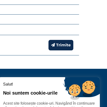
Trimite
Salut!
Urmăriți-ne
Un proiect dezvoltat
Noi suntem cookie-urile
de
Acest site folosește cookie-uri. Navigând în continuare