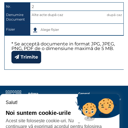
2
Nr.
Denumire
Alte acte după caz
după caz
Document
Fisier
Alege fișier
* Se acceptă documente in format JPG, JPEG,
PNG, PDF de o dimensiune maximă de 5 MB.
Trimite
Adresa
General
Primăria Municipiului
Satu
Protecția datelor cu caracter
Salut!
Mare
P-ța 25 Octombrie nr.
personal
1, corp M
440026
Satu Mare
Termeni și condiții
Noi suntem cookie-urile
Contact
Acest site folosește cookie-uri. Navigând în
continuare vă exprimați acordul pentru folosirea
Urmăriți-ne
Un proiect dezvoltat de