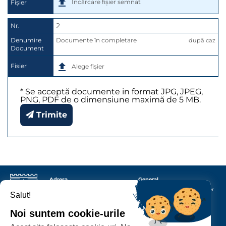
Încărcare fișier semnat
Fișier
2
Nr.
Denumire
Documente în completare
după caz
Document
Fisier
Alege fișier
* Se acceptă documente in format JPG, JPEG,
PNG, PDF de o dimensiune maximă de 5 MB.
Trimite
Adresa
General
Primăria Municipiului
Satu
Protecția datelor cu caracter
Salut!
Mare
P-ța 25 Octombrie nr.
personal
1, corp M
440026
Satu Mare
Termeni și condiții
Noi suntem cookie-urile
Contact