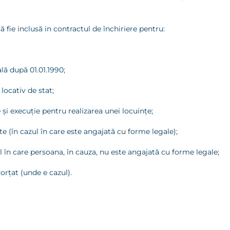
ă fie inclusă in contractul de închiriere pentru:
ală după 01.01.1990;
 locativ de stat;
e şi execuţie pentru realizarea unei locuinţe;
ate (în cazul în care este angajată cu forme legale);
ul în care persoana, în cauza, nu este angajată cu forme legale;
vorţat (unde e cazul).