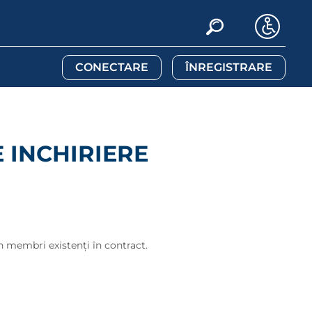
CONECTARE
ÎNREGISTRARE
 INCHIRIERE
din membri existenţi în contract.