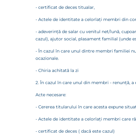
- certificat de deces titualar,
- Actele de identitate a celorlaţi membri din co
- adeverinţă de salar cu venitul net/lună, cupoa
cazul), ajutor social, plasament familial (unde es
- În cazul în care unul dintre membri familiei n
ocazionale.
- Chiria achitată la zi
2. În cazul în care unul din membri - renunţă, a d
Acte necesare:
- Cererea titularului în care acesta expune situ
- Actele de identitate a celorlaţi membri care 
- certificat de deces ( dacă este cazul)