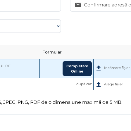
Confirmare adresă d
Formular
Completare
  DE 
Încărcare fișie
Online
după caz
Alege fișier
G, JPEG, PNG, PDF de o dimensiune maximă de 5 MB.