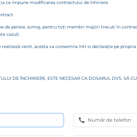
aţia ce impune modificarea contractului de înhiriere
ontract
ne de pensie, şomaj, pentru toţi membri majori trecuţi în contract
te cazul) .
u realizeză venit, acesta va consemna într-o declaraţie pe propri
LUI DE ÎNCHIRIERE, ESTE NECESAR CA DOSARUL DVS. SĂ 
Număr de telefon