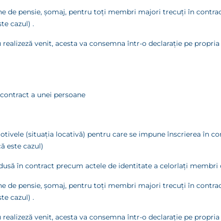
ne de pensie, şomaj, pentru toţi membri majori trecuţi în contract
te cazul) .
u realizeză venit, acesta va consemna într-o declaraţie pe propri
în contract a unei persoane
motivele (situaţia locativă) pentru care se impune înscrierea în con
că este cazul)
rodusă în contract precum actele de identitate a celorlaţi membri 
ne de pensie, şomaj, pentru toţi membri majori trecuţi în contract
te cazul) .
u realizeză venit, acesta va consemna într-o declaraţie pe propri