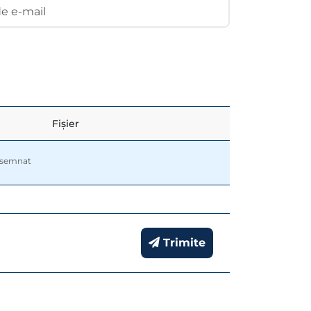
e e-mail
Fișier
r semnat
Trimite