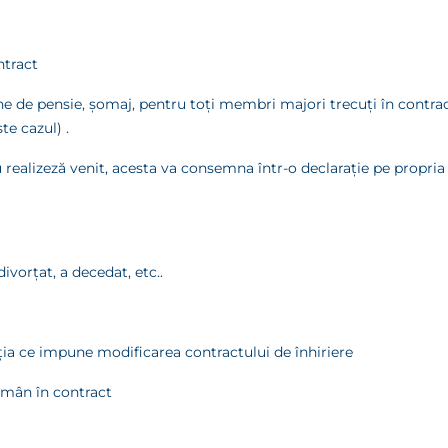
ntract
ne de pensie, şomaj, pentru toţi membri majori trecuţi în contract
te cazul) .
u realizeză venit, acesta va consemna într-o declaraţie pe propri
ivorţat, a decedat, etc..
aţia ce impune modificarea contractului de înhiriere
rămân în contract