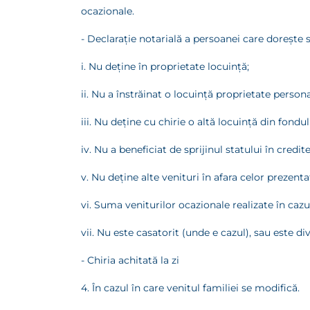
ocazionale.
- Declaraţie notarială a persoanei care doreşte s
i. Nu deţine în proprietate locuinţă;
ii. Nu a înstrăinat o locuinţă proprietate person
iii. Nu deţine cu chirie o altă locuinţă din fondul
iv. Nu a beneficiat de sprijinul statului în credit
v. Nu deţine alte venituri în afara celor prezent
vi. Suma veniturilor ocazionale realizate în caz
vii. Nu este casatorit (unde e cazul), sau este di
- Chiria achitată la zi
4. În cazul în care venitul familiei se modifică.