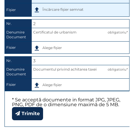
Încărcare fișier semnat
Fișier
2
Nr.
Denumire
Certificatul de urbanism
obligatoriu*
Document
Fisier
Alege fișier
3
Nr.
Denumire
Documentul privind achitarea taxei
obligatoriu*
Document
Fisier
Alege fișier
* Se acceptă documente in format JPG, JPEG,
PNG, PDF de o dimensiune maximă de 5 MB.
Trimite